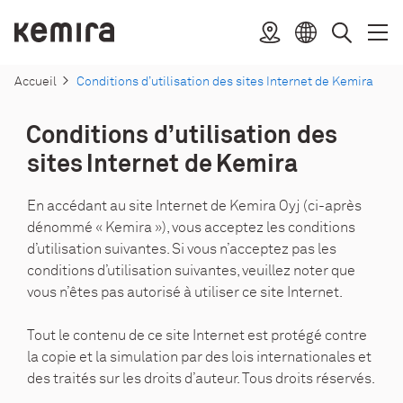
Aller
au
Kemira
Pays
Ouvri
Ferm
Choisir
Chercher
contenu
le
le
la
menu
menu
langue
Accueil
Conditions d’utilisation des sites Internet de Kemira
Conditions d’utilisation des
sites Internet de Kemira
En accédant au site Internet de Kemira Oyj (ci-après
dénommé « Kemira »), vous acceptez les conditions
d’utilisation suivantes. Si vous n’acceptez pas les
conditions d’utilisation suivantes, veuillez noter que
vous n’êtes pas autorisé à utiliser ce site Internet.
Tout le contenu de ce site Internet est protégé contre
la copie et la simulation par des lois internationales et
des traités sur les droits d’auteur. Tous droits réservés.