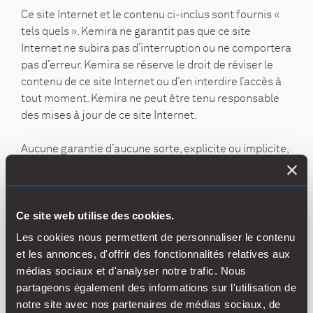
Ce site Internet et le contenu ci-inclus sont fournis «
tels quels ». Kemira ne garantit pas que ce site
Internet ne subira pas d’interruption ou ne comportera
pas d’erreur. Kemira se réserve le droit de réviser le
contenu de ce site Internet ou d’en interdire l’accès à
tout moment. Kemira ne peut être tenu responsable
des mises à jour de ce site Internet.
Aucune garantie d’aucune sorte, explicite ou implicite,
n’est accordée quant à la disponibilité, la précision, la
fiabilité, l’adaptation à un usage particulier ou aux
contenus particuliers des renseignements et des
documents de ce site Internet. Kemira n’est pas
Ce site web utilise des cookies.
responsable des dommages, pertes ou frais indirects,
Les cookies nous permettent de personnaliser le contenu
accidentels, spéciaux ou consécutifs, ou des pertes de
et les annonces, d'offrir des fonctionnalités relatives aux
profit découlant de l’accès ou de l’utilisation de ce site
médias sociaux et d'analyser notre trafic. Nous
Internet ou de l’impossibilité d’y accéder. Sauf
partageons également des informations sur l'utilisation de
stipulation expresse à l’effet contraire, aucun contenu
notre site avec nos partenaires de médias sociaux, de