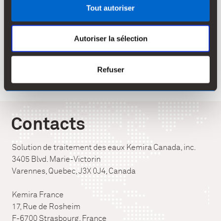
renseignements légaux à tout moment, peu importe la
Tout autoriser
raison. En entrant sur ce site Internet, vous
reconnaissez et convenez que vous êtes lié par ces
Autoriser la sélection
modifications. Par conséquent, visitez régulièrement
cette page pour revoir les présentes conditions
générales.
Refuser
Contacts
Solution de traitement des eaux Kemira Canada, inc.
3405 Blvd. Marie-Victorin
Varennes, Quebec, J3X 0J4, Canada
Kemira France
17, Rue de Rosheim
F-6700 Strasbourg, France