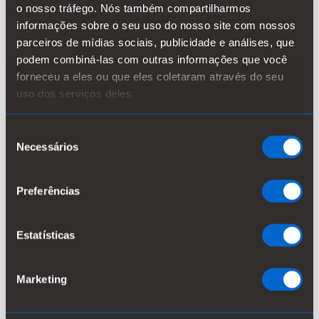
o nosso tráfego. Nós também compartilharmos
processo
informações sobre o seu uso do nosso site com nossos
parceiros de mídias sociais, publicidade e análises, que
A Kemira KemConnect (TM) oferece a você uma
podem combiná-las com outras informações que você
visibilidade completa de nossas aplicações
forneceu a eles ou que eles coletaram através do seu
uso dos serviços deles
químicas, 24h por dia, 7 dias por semana.
Como coletamos dados constantemente, você
Seleção
receberá as dicas atualizadas necessárias
Necessários
de
para tomar melhores decisões, resolver
consentimento
problemas mais rapidamente, realizar uma
Preferências
gestão química mais inteligente, melhorar a
relação custo-benefício, além de ajudá-lo a
Estatísticas
identificar oportunidades de melhorias.
Marketing
PAPEL & CARTÃO