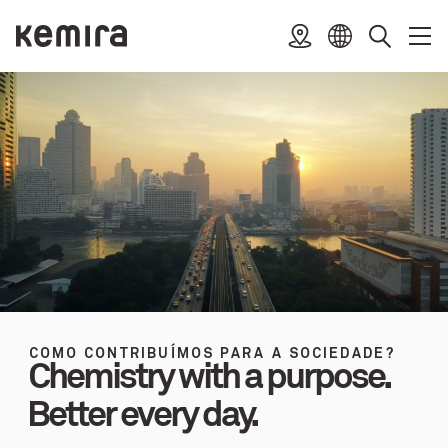
Pular
para
Kemira
Local
Abrir
Fech
Selecione
Procurar
o
menu
menu
o
conteúdo
idioma
COMO CONTRIBUÍMOS PARA A SOCIEDADE?
Chemistry with a purpose.
Better every day.