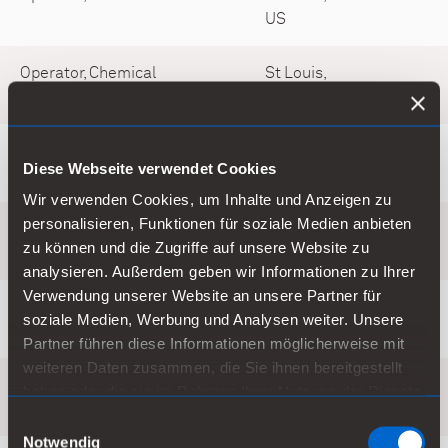
US
Operator, Chemical
St Louis,
US
Business Controller, New
Helsinki, FI
Diese Webseite verwendet Cookies
Ventures & Services
Wir verwenden Cookies, um Inhalte und Anzeigen zu
personalisieren, Funktionen für soziale Medien anbieten
Sales Representative, P&HS
Remote,
zu können und die Zugriffe auf unsere Website zu
NA, Wisconsin River
US
analysieren. Außerdem geben wir Informationen zu Ihrer
Verwendung unserer Website an unsere Partner für
Plant Engineer
Fontana,
soziale Medien, Werbung und Analysen weiter. Unsere
US
Partner führen diese Informationen möglicherweise mit
weiteren Daten zusammen, die Sie ihnen bereitgestellt
Plant Manager, STL
St Louis,
haben oder die sie im Rahmen Ihrer Nutzung der Dienste
US
gesammelt haben.
Einwilligungsauswahl
Notwendig