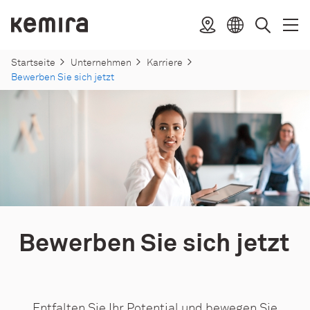
Zu
Inhalt
Kemira
Standort
Offen
Schli
Sprache
Suche
springen
menü
menü
auswählen
Startseite
Unternehmen
Karriere
Bewerben Sie sich jetzt
Bewerben Sie sich jetzt
Entfalten Sie Ihr Potential und bewegen Sie