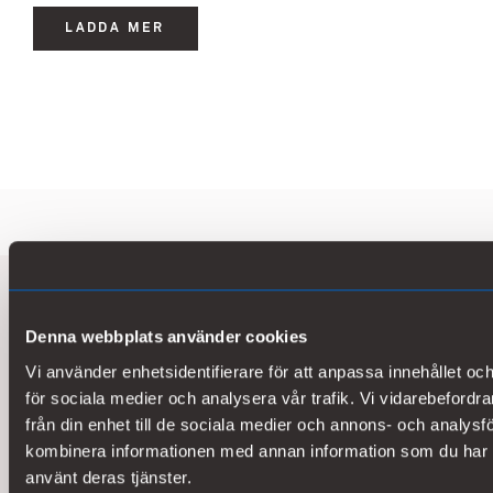
LADDA MER
Kemira Kemi AB
Denna webbplats använder cookies
P.O. Box 902
Vi använder enhetsidentifierare för att anpassa innehållet och
SE-251 09 Helsingborg, Sweden
för sociala medier och analysera vår trafik. Vi vidarebefordr
Besöksadress: Industrigatan 70
från din enhet till de sociala medier och annons- och analys
Tel. +46 (0) 42 17 10 00
kombinera informationen med annan information som du har til
kemirakemi@kemira.com
använt deras tjänster.