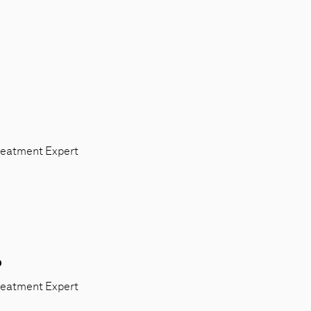
reatment Expert
o
reatment Expert