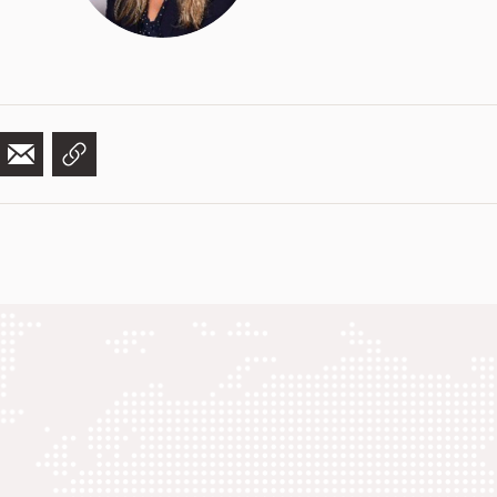
Link
en
Per
kopieren
r
E-
edIn
Mail
teilen