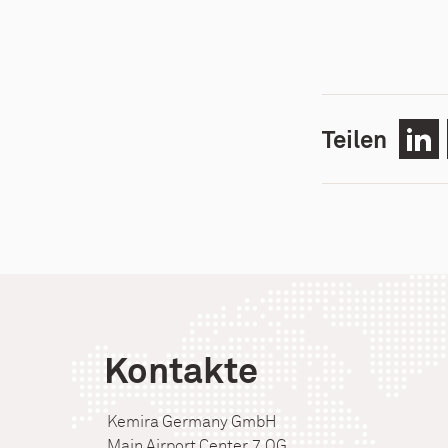
Teilen
Teil
übe
Link
Kontakte
Kemira Germany GmbH
Main Airport Center, 7. OG