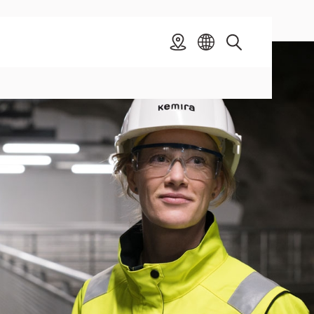
Standort
Toggle
Sprache
Suche
Karriere
auswählen
submenu