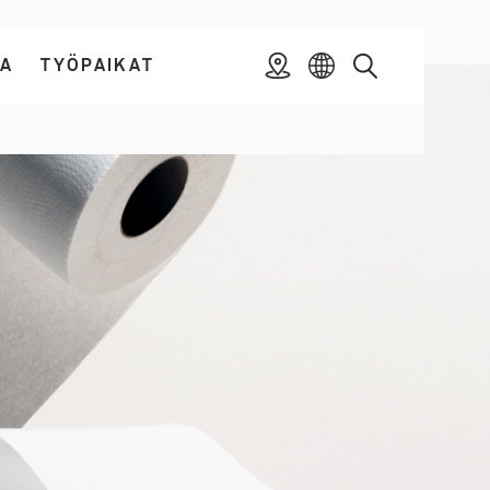
TA
TYÖPAIKAT
Sijainti
Toggle
Toggle
Valitse
Haku
Ajankohtaista
Työpaikat
kieli
submenu
submenu