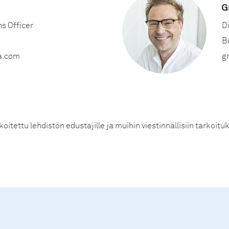
G
nkedIn
s Officer
D
B
a.com
g
oitettu lehdistön edustajille ja muihin viestinnällisiin tarkoitu