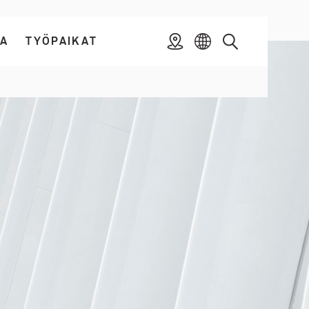
TA
TYÖPAIKAT
Sijainti
Toggle
Toggle
Valitse
Haku
Ajankohtaista
Työpaikat
kieli
submenu
submenu