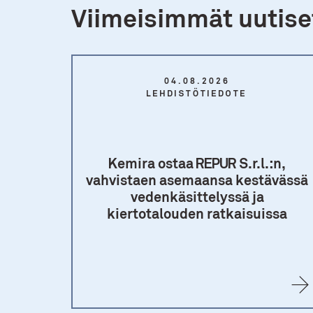
Viimeisimmät uutiset
04.08.2026
LEHDISTÖTIEDOTE
Kemira ostaa REPUR S.r.l.:n,
vahvistaen asemaansa kestävässä
vedenkäsittelyssä ja
kiertotalouden ratkaisuissa