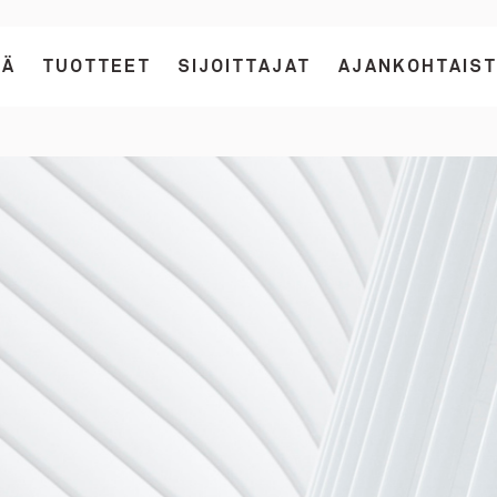
TÄ
TUOTTEET
SIJOITTAJAT
AJANKOHTAIS
Toggle
Toggle
Toggle
Tietoa
Tuotteet
Sijoittajat
meistä
submenu
submenu
submenu