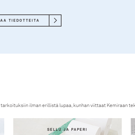
LAA TIEDOTTEITA
n tarkoituksiin ilman erillistä lupaa, kunhan viittaat Kemiraan 
SELLU JA PAPERI