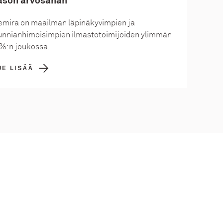
ason arvosanan​
emira on maailman läpinäkyvimpien ja
unnianhimoisimpien ilmastotoimijoiden ylimmän
 %:n joukossa.​
UE LISÄÄ