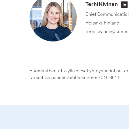
Terhi Kivinen
Li
Chief Communication
Helsinki, Finland
terhi.kivinen@kemir
Huomaathan, että yllä olevat yhteystiedot on tark
tai soittaa puhelinvaihteeseemme 010 8611.