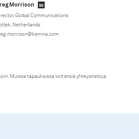
reg Morrison
LinkedIn
irector, Global Communications
otlek, Netherlands
reg.morrison@kemira.com
ksiin. Muissa tapauksissa voit etsiä
yhteystietoja