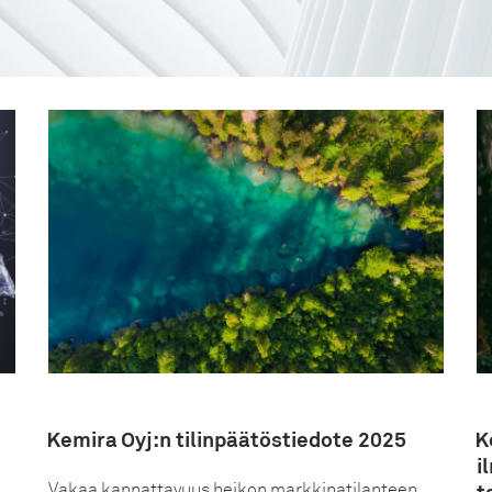
Kemira Oyj:n tilinpäätöstiedote 2025
K
i
Vakaa kannattavuus heikon markkinatilanteen