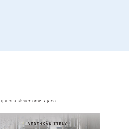
tekijänoikeuksien omistajana.
VEDENKÄSITTELY