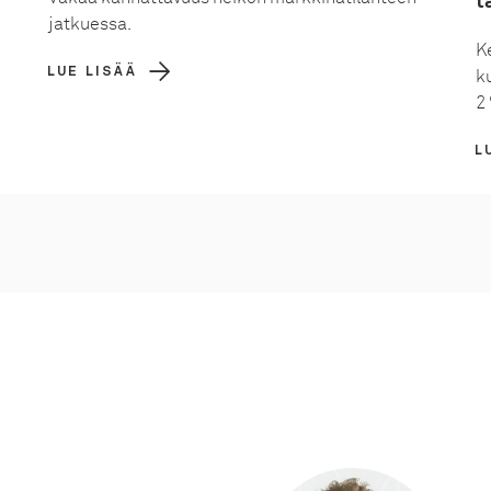
t
jatkuessa.
K
LUE LISÄÄ
k
2
L