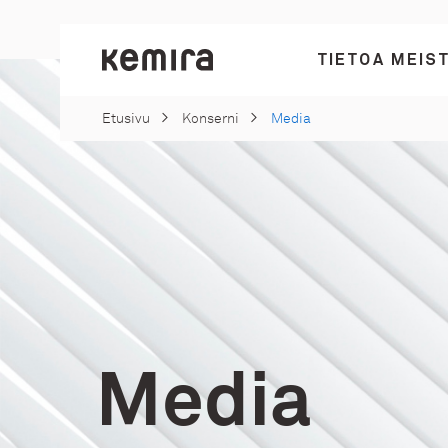
Suoraan
sisältöön
TIETOA MEIS
Kemira
Etusivu
Konserni
Media
Media