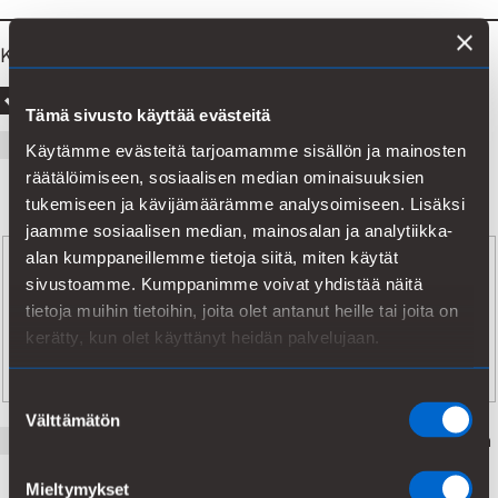
Kieli
Englanti
Tämä sivusto käyttää evästeitä
Suomi
Käytämme evästeitä tarjoamamme sisällön ja mainosten
räätälöimiseen, sosiaalisen median ominaisuuksien
tukemiseen ja kävijämäärämme analysoimiseen. Lisäksi
jaamme sosiaalisen median, mainosalan ja analytiikka-
Valitse kategoria
alan kumppaneillemme tietoja siitä, miten käytät
Lehdistötiedotteet
sivustoamme. Kumppanimme voivat yhdistää näitä
tietoja muihin tietoihin, joita olet antanut heille tai joita on
Pörssitiedotteet
kerätty, kun olet käyttänyt heidän palvelujaan.
Johdon liiketoimet
Suostumuksen
Välttämätön
valinta
Hyväksyn tietojeni käsittelyn
Kemiran tietosuojalausekkeen
mukaisesti
Mieltymykset