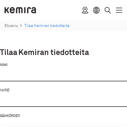
Suoraan
sisältöön
Kemira
Sijainti
Avaa
Sulje
Valitse
Haku
valik
valik
kieli
Etusivu
Tilaa Kemiran tiedotteita
Tilaa Kemiran tiedotteita
NIMI
YHTIÖ
SÄHKÖPOSTI