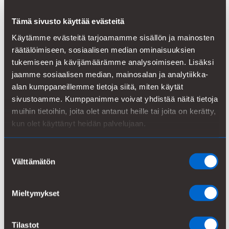
Tämä sivusto käyttää evästeitä
Turvallisuus ensin
Käytämme evästeitä tarjoamamme sisällön ja mainosten
räätälöimiseen, sosiaalisen median ominaisuuksien
tukemiseen ja kävijämäärämme analysoimiseen. Lisäksi
jaamme sosiaalisen median, mainosalan ja analytiikka-
Hybridityömalli
alan kumppaneillemme tietoja siitä, miten käytät
sivustoamme. Kumppanimme voivat yhdistää näitä tietoja
muihin tietoihin, joita olet antanut heille tai joita on kerätty,
Kehon hyvinvointi
kun olet käyttänyt heidän palvelujaan.
Suostumuksen
Mielen hyvinvointi
Välttämätön
valinta
Mieltymykset
Tilastot