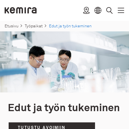
Suoraan
sisältöön
Kemira
Sijainti
Avaa
Sulje
Valitse
Haku
valik
valik
kieli
Etusivu
Työpaikat
Edut ja työn tukeminen
Edut ja työn tukeminen
TUTUSTU AVOIMIIN