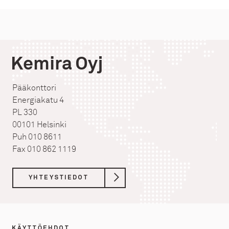
Kemira Oyj
Pääkonttori
Energiakatu 4
PL 330
00101 Helsinki
Puh 010 8611
Fax 010 862 1119
YHTEYSTIEDOT
KÄYTTÖEHDOT