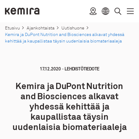
Suoraan
sisältöön
Kemira
Sijainti
Avaa
Sulje
Valitse
Haku
valik
valik
kieli
Etusivu
Ajankohtaista
Uutishuone
Kemira ja DuPont Nutrition and Biosciences alkavat yhdessä
kehittää ja kaupallistaa täysin uudenlaisia biomateriaaleja
-
17.12.2020
LEHDISTÖTIEDOTE
Kemira ja DuPont Nutrition
and Biosciences alkavat
yhdessä kehittää ja
kaupallistaa täysin
uudenlaisia biomateriaaleja