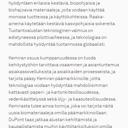
hyödyntäen erilaisia kestäviä, biopohjaisia ja
biohajoavia materiaaleja, joita voidaan käyttää
monissa tuotteissa ja käyttökohteissa. Raaka-
aineina käytetään kestäviä kasvipohjaisia sokereita.
Tuotantoalustan teknologinen valmius on
edistyneessä pilottivaiheessa, ja teknologiaa on
mahdollista hyödyntää tuotannossa globaalisti.
Kemiran osuus kumppanuudessa on tuoda
kehitystyöhön tarvittava osaaminen ja asiantuntemus
asiakassovelluksista ja asiakkaiden prosesseista, ja
tarjota pääsy Kemiran päämarkkinoille, jotta
teknologiaa voidaan hyödyntää mahdollisimman
kattavasti paperi- ja kartonkiteollisuudessa,
vedenkäsittelyssä sekä öljy- ja kaasuteollisuudessa.
Kemirasta tulee ainoa toimija, joka voi tarjota näitä
uusia biomateriaaleja omilla päämarkkinoillaan.
DuPont taas jatkaa alustan kehittämistä ja
kaupallistamista muihin käyttötarkoituksiin omilla