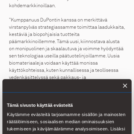
kohdemarkkinoillaan.
”Kumppanuus DuPontin kanssa on merkittävä
virstanpylväs strategiassamme toimittaa laadukkaita,
kestäviä ja biopohjaisia tuotteita
päämarkkinoillemme. Tämä uusi, kiinnostava alusta
on monipuolinen ja skaalautuva ja voimme hyödyntää
sen teknologiaa useilla päätuotelinjoillamme. Uusia
biomateriaaleja voidaan käyttää monissa
käyttökohteissa, kuten kunnallisessa ja teollisessa
vedenkäsittelyssä sekä pakkaus- ja
kartonkisovelluksissa, parantamaan esimerkiksi
lujuutta ja suojaominaisuuksia.
Vastuullisuus on
tärkeä pitkäaikaisen kasvun edistäjä Kemiralle ja
Tämä sivusto käyttää evästeitä
Kemiran tavoitteelle
saavuttaa yli 500 miljoonan
euron liikevaihto biopohjaisista tuotteista vuoteen
Käytämme evästeitä tarjoamamme sisällön ja mainosten
2030 mennessä
”, sanoo
Kemiran
Antti Matula,
räätälöimiseen, sosiaalisen median ominaisuuksien
globaalien tuotelinjojen ja liiketoiminnan kehityksen
tukemiseen ja kävijämäärämme analysoimiseen. Lisäksi