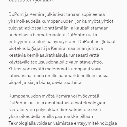
DuPont ja Kemira julkistivat tänään sopineensa
yksinoikeudella kumppanuuden, jonka myötä yhtiöt
tulevat jatkossa kehittämään ja kaupallistamaan
uudenlaisia biomateriaaleja DuPontin uutta
entsyymiteknologiaa hyödyntäen. DuPont on globaali
bioteknologiajätti ja Kemira maailman johtava
kestäviä kemikaaliratkaisuja runsaasti vettä
käyttäville teollisuudenaloille valmistava yhtiö.
Yhteistyön myötä molemmat kumppanit voivat
lähivuosina tuoda omille päämarkkinoilleen uusia
biopohjaisia ja biohajoavia tuotteita.
Kumppanuuden myötä Kemira voi hyödyntää
DuPontin uutta ja ainutlaatuista bioteknologiaa
räätälöityjen polysakkaridien valmistuksessa
yksinoikeudella omilla päämarkkinoillaan.
Teknologialla voidaan valmistaa entsyymiteknologiaa