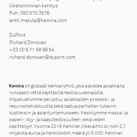
liiketoiminnan kehitys
Puh: 050 570 3576
antti.matula@kemira.com
DuPont
Richard Donovan
+33 (0) 6 71 58 98 54
richard.donovan@dupont.com
on globaali kemianyhtiö, joka palvelee asiakkaita
Kemira
runsaasti vettä käyttävillä teollisuudenaloilla.
Kilpailuetumme perustuu asiakkaiden prosessi- ja
resurssitehokkuutta sekä laatua parhaiten tukeviin
tuotteisiin ja asiantuntemukseen. Keskitymme massa- ja
paperi-, öljy- ja kaasuteollisuuteen sekä veden
käsittelyyn. Vuonna 2019 Kemiran liikevaihto oli noin 2,7
miljardia euroa ja henkilöstön määrä yli 5 000. Kemiran