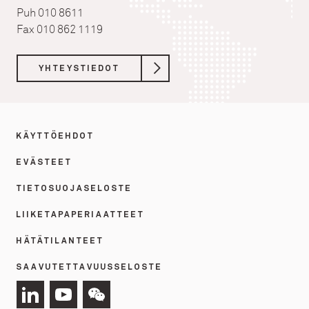
Puh 010 8611
Fax 010 862 1119
YHTEYSTIEDOT
KÄYTTÖEHDOT
EVÄSTEET
TIETOSUOJASELOSTE
LIIKETAPAPERIAATTEET
HÄTÄTILANTEET
SAAVUTETTAVUUSSELOSTE
Yhteys
Yhteys
Yhteys