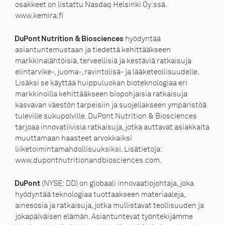
osakkeet on listattu Nasdaq Helsinki Oy:ssä.
www.kemira.fi
hyödyntää
DuPont Nutrition & Biosciences
asiantuntemustaan ja tiedettä kehittääkseen
markkinalähtöisiä, terveellisiä ja kestäviä ratkaisuja
elintarvike-, juoma-, ravintolisä- ja lääketeollisuudelle.
Lisäksi se käyttää huippuluokan bioteknologiaa eri
markkinoilla kehittääkseen biopohjaisia ratkaisuja
kasvavan väestön tarpeisiin ja suojellakseen ympäristöä
tuleville sukupolville. DuPont Nutrition & Biosciences
tarjoaa innovatiivisia ratkaisuja, jotka auttavat asiakkaita
muuttamaan haasteet arvokkaiksi
liiketoimintamahdollisuuksiksi. Lisätietoja:
www.dupontnutritionandbiosciences.com
.
(NYSE: DD) on globaali innovaatiojohtaja, joka
DuPont
hyödyntää teknologiaa tuottaakseen materiaaleja,
ainesosia ja ratkaisuja, jotka mullistavat teollisuuden ja
jokapäiväisen elämän. Asiantuntevat työntekijämme