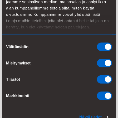
johtaja
.
jaamme sosiaalisen median, mainosalan ja analytiikka-
alan kumppaneillemme tietoja siitä, miten käytät
”Tämä uusi ja mullistava teknologia tuottaa kestäviä
sivustoamme. Kumppanimme voivat yhdistää näitä
materiaalivaihtoehtoja monille tärkeille
tietoja muihin tietoihin, joita olet antanut heille tai joita on
loppukäyttömarkkinoille”, sanoo
,
Christian Lenges
kerätty, kun olet käyttänyt heidän palvelujaan.
Venture Director for Biomaterials, DuPont Nutrition &
Biosciences. ”Aloitamme innoissamme kehitys- ja
Suostumuksen
kaupallistamisvaiheen Kemiran kanssa. On hienoa,
Välttämätön
valinta
että saamme markkinoille uusia biomateriaaleja,
jotka ovat skaalautuvia globaalilla tasolla, uusiutuvia
Mieltymykset
ja jopa toimivampia kuin perinteiset materiaalit.”
Entsymaattinen polymerointiprosessiteknologia
Tilastot
DuPontin entsymaattisessa
polymerointiprosessiteknologiassa sokeripohjaisia
Markkinointi
biopolymeerejä (polysakkarideja) muokataan
bioteknologian menetelmin teollisessa
mittakaavassa. Tuloksia voidaan hyödyntää monissa
Näytä tiedot